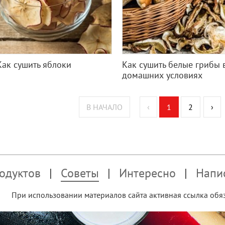
Как сушить яблоки
Как сушить белые грибы 
домашних условиях
В НАЧАЛО
‹
1
2
›
одуктов
Советы
Интересно
Напи
При использовании материалов сайта активная ссылка обяз