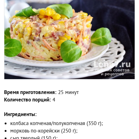
Время приготовления:
25 минут
Количество порций:
4
Ингредиенты:
колбаса копченая/полукопченая (350 г);
морковь по-корейски (250 г);
сыр твердый (150 г);