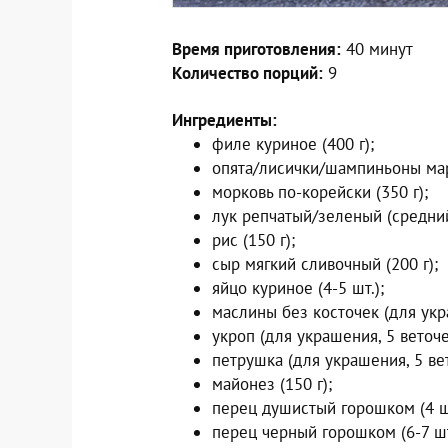
Время приготовления:
40 минут
Количество порций:
9
Ингредиенты:
филе куриное (400 г);
опята/лисички/шампиньоны мар
морковь по-корейски (350 г);
лук репчатый/зеленый (средний,
рис (150 г);
сыр мягкий сливочный (200 г);
яйцо куриное (4-5 шт.);
маслины без косточек (для укра
укроп (для украшения, 5 веточе
петрушка (для украшения, 5 вет
майонез (150 г);
перец душистый горошком (4 шт
перец черный горошком (6-7 шт