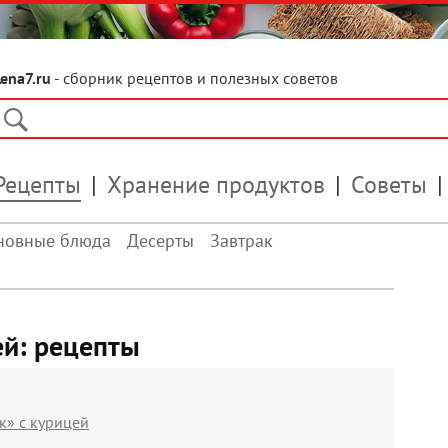
Lena7.ru
- сборник рецептов и полезных советов
Рецепты
Хранение продуктов
Советы
новные блюда
Десерты
Завтрак
ей: рецепты
к» с курицей