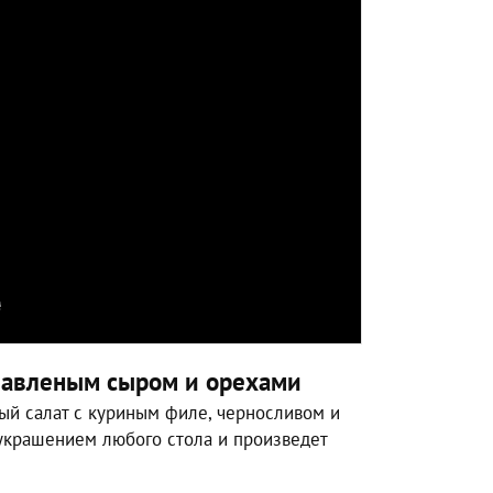
плавленым сыром и орехами
ый салат с куриным филе, черносливом и
украшением любого стола и произведет