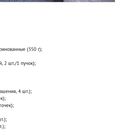
инованные (350 г);
 2 шт./1 пучок);
шения, 4 шт.);
к);
очек);
.);
.);