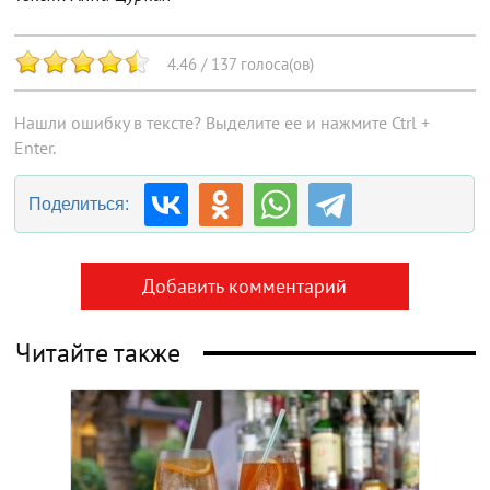
4.46
/
137
голоса(ов)
Нашли ошибку в тексте? Выделите ее и нажмите Ctrl +
Enter.
Поделиться:
Добавить комментарий
Читайте также