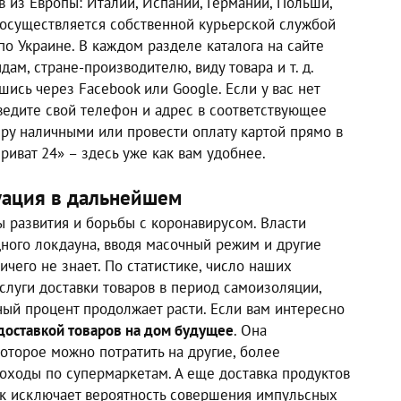
 из Европы: Италии, Испании, Германии, Польши,
а осуществляется собственной курьерской службой
по Украине. В каждом разделе каталога на сайте
дам, стране-производителю, виду товара и т. д.
ись через Facebook или Google. Если у вас нет
введите свой телефон и адрес в соответствующее
еру наличными или провести оплату картой прямо в
риват 24» – здесь уже как вам удобнее.
туация в дальнейшем
ы развития и борьбы с коронавирусом. Власти
дного локдауна, вводя масочный режим и другие
ичего не знает. По статистике, число наших
слуги доставки товаров в период самоизоляции,
ный процент продолжает расти. Если вам интересно
 доставкой товаров на дом будущее
. Она
оторое можно потратить на другие, более
оходы по супермаркетам. А еще доставка продуктов
как исключает вероятность совершения импульсных