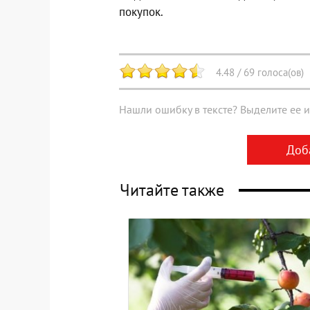
покупок.
4.48
/
69
голоса(ов)
Нашли ошибку в тексте? Выделите ее и 
Доб
Читайте также