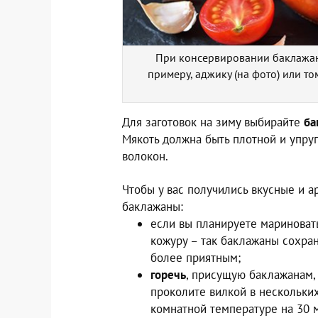
При консервировании баклажан
примеру, аджику (на фото) или т
Для заготовок на зиму выбирайте
ба
Мякоть должна быть плотной и упру
волокон.
Чтобы у вас получились вкусные и а
баклажаны:
если вы планируете мариновать
кожуру – так баклажаны сохра
более приятным;
горечь
, присущую баклажанам
проколите вилкой в нескольких
комнатной температуре на 30 