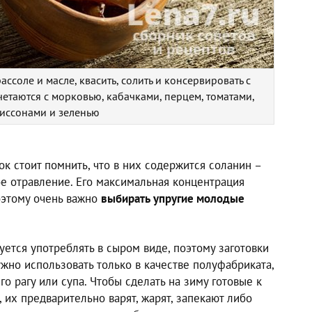
соле и масле, квасить, солить и консервировать с
етаются с морковью, кабачками, перцем, томатами,
иссонами и зеленью
к стоит помнить, что в них содержится соланин –
ое отравление. Его максимальная концентрация
оэтому очень важно
выбирать упругие молодые
ется употреблять в сыром виде, поэтому заготовки
но использовать только в качестве полуфабриката,
о рагу или супа. Чтобы сделать на зиму готовые к
их предварительно варят, жарят, запекают либо