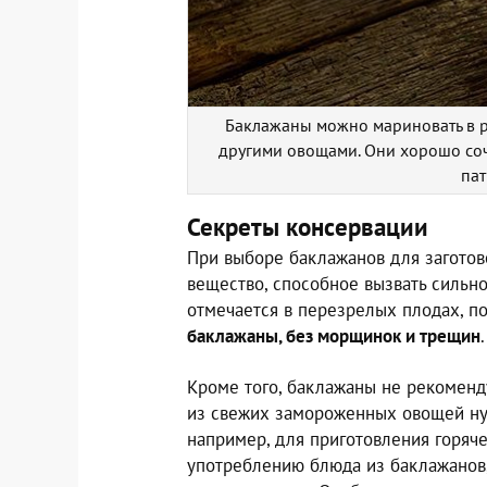
Баклажаны можно мариновать в рас
другими овощами. Они хорошо соч
пат
Секреты консервации
При выборе баклажанов для заготово
вещество, способное вызвать сильн
отмечается в перезрелых плодах, п
баклажаны, без морщинок и трещин
.
Кроме того, баклажаны не рекоменду
из свежих замороженных овощей нуж
например, для приготовления горячег
употреблению блюда из баклажанов, 