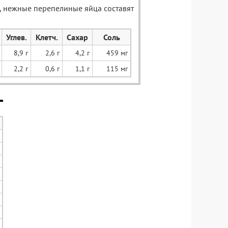
, нежные перепелиные яйца составят
Углев.
Клетч.
Сахар
Соль
8,9 г
2,6 г
4,2 г
459 мг
2,2 г
0,6 г
1,1 г
115 мг