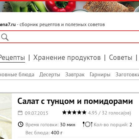
Lena7.ru
- сборник рецептов и полезных советов
Рецепты
Хранение продуктов
Советы
новные блюда
Десерты
Завтрак
Гарниры
Заготовк
Салат с тунцом и помидорами
4.95
/
32
голоса(ов)
09.07.2015
Время готовки:
30 мин
Кол-во порций:
2
Вес блюда:
400 г