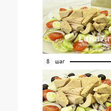
8
шаг