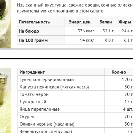
Изысканный вкус тунца, свежие овощи, сочные оливки
изумительную композицию в этом салате.
Питательность
Энерг. цен.
Белки
Жиры
На блюдо
376 ккал
32,1 г
24,4 г
На 100 грамм
94 ккал
8,0 г
6,1 г
Ингредиент
Кол-во
Тунец консервированный
120 г
Капуста пекинская (мягкая часть)
50 г
Томаты черри
70 г
Лук красный
15 г
Яйца перепелиные
4 шт.
Огурец
70 г
Оливки черные (маслины)
50 г
Зелень (укроп, петрушка)
2 г