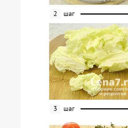
2
шаг
3
шаг