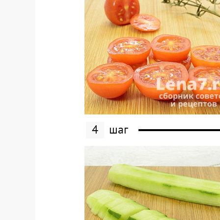
4
шаг