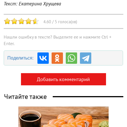
Текст: Екатерина Хрущева
4.60
/
5
голоса(ов)
Нашли ошибку в тексте? Выделите ее и нажмите Ctrl +
Enter.
Поделиться:
Добавить комментарий
Читайте также