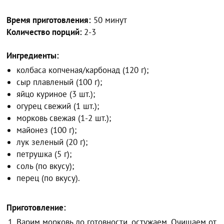
Время приготовления:
50 минут
Количество порций:
2-3
Ингредиенты:
колбаса копченая/карбонад (120 г);
сыр плавленый (100 г);
яйцо куриное (3 шт.);
огурец свежий (1 шт.);
морковь свежая (1-2 шт.);
майонез (100 г);
лук зеленый (20 г);
петрушка (5 г);
соль (по вкусу);
перец (по вкусу).
Приготовление:
Варим морковь до готовности, остужаем. Очищаем от