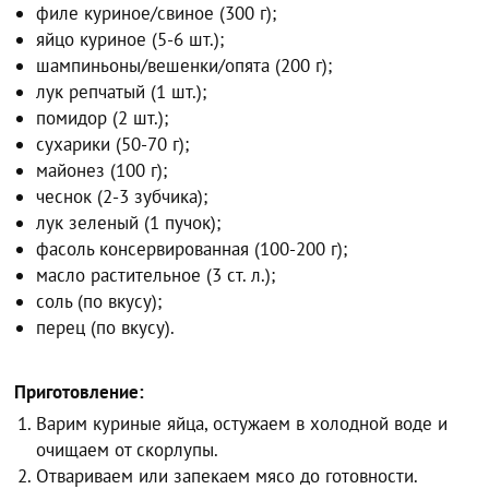
филе куриное/свиное (300 г);
яйцо куриное (5-6 шт.);
шампиньоны/вешенки/опята (200 г);
лук репчатый (1 шт.);
помидор (2 шт.);
сухарики (50-70 г);
майонез (100 г);
чеснок (2-3 зубчика);
лук зеленый (1 пучок);
фасоль консервированная (100-200 г);
масло растительное (3 ст. л.);
соль (по вкусу);
перец (по вкусу).
Приготовление:
Варим куриные яйца, остужаем в холодной воде и
очищаем от скорлупы.
Отвариваем или запекаем мясо до готовности.