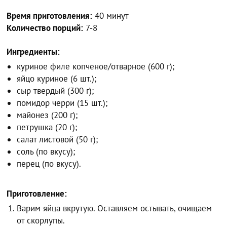
Время приготовления:
40 минут
Количество порций:
7-8
Ингредиенты:
куриное филе копченое/отварное (600 г);
яйцо куриное (6 шт.);
сыр твердый (300 г);
помидор черри (15 шт.);
майонез (200 г);
петрушка (20 г);
салат листовой (50 г);
соль (по вкусу);
перец (по вкусу).
Приготовление:
Варим яйца вкрутую. Оставляем остывать, очищаем
от скорлупы.