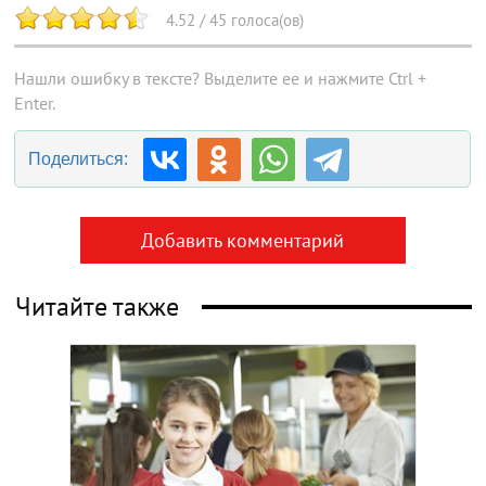
4.52
/
45
голоса(ов)
Нашли ошибку в тексте? Выделите ее и нажмите Ctrl +
Enter.
Поделиться:
Добавить комментарий
Читайте также