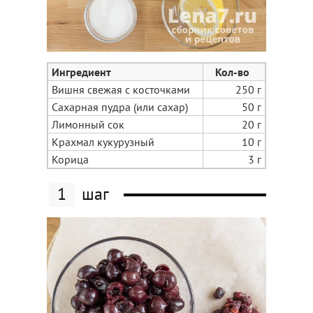
Ингредиент
Кол-во
Вишня свежая с косточками
250 г
Сахарная пудра (или сахар)
50 г
Лимонный сок
20 г
Крахмал кукурузный
10 г
Корица
3 г
1
шаг