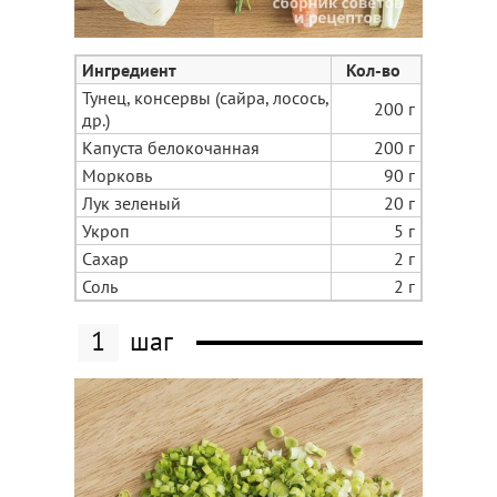
Ингредиент
Кол-во
Тунец, консервы (сайра, лосось,
200 г
др.)
Капуста белокочанная
200 г
Морковь
90 г
Лук зеленый
20 г
Укроп
5 г
Сахар
2 г
Соль
2 г
1
шаг