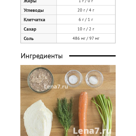
Жиры
1 г / 0 г
Углеводы
20 г / 4 г
Клетчатка
6 г / 1 г
Сахар
10 г / 2 г
Соль
486 мг / 97 мг
Ингредиенты