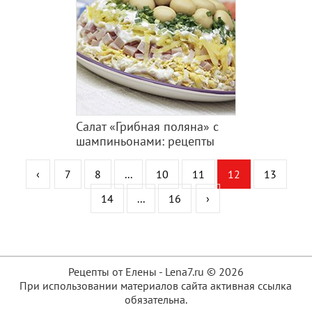
Салат «Грибная поляна» с
шампиньонами: рецепты
‹
7
8
...
10
11
12
13
14
...
16
›
Рецепты от Елены - Lena7.ru © 2026
При использовании материалов сайта активная ссылка
обязательна.