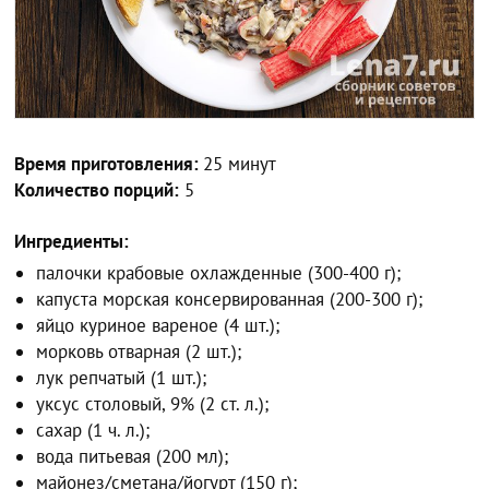
Время приготовления:
25 минут
Количество порций:
5
Ингредиенты:
палочки крабовые охлажденные (300-400 г);
капуста морская консервированная (200-300 г);
яйцо куриное вареное (4 шт.);
морковь отварная (2 шт.);
лук репчатый (1 шт.);
уксус столовый, 9% (2 ст. л.);
сахар (1 ч. л.);
вода питьевая (200 мл);
майонез/сметана/йогурт (150 г);