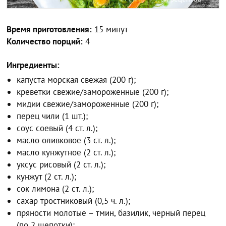
Время приготовления:
15 минут
Количество порций:
4
Ингредиенты:
капуста морская свежая (200 г);
креветки свежие/замороженные (200 г);
мидии свежие/замороженные (200 г);
перец чили (1 шт.);
соус соевый (4 ст. л.);
масло оливковое (3 ст. л.);
масло кунжутное (2 ст. л.);
уксус рисовый (2 ст. л.);
кунжут (2 ст. л.);
сок лимона (2 ст. л.);
сахар тростниковый (0,5 ч. л.);
пряности молотые – тмин, базилик, черный перец
(по 2 щепотки);