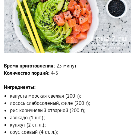
Время приготовления:
25 минут
Количество порций:
4-5
Ингредиенты:
капуста морская свежая (200 г);
лосось слабосоленый, филе (200 г);
рис коричневый отварной (200 г);
авокадо (1 шт.);
кунжут (2 ст. л.);
соус соевый (4 ст. л.);