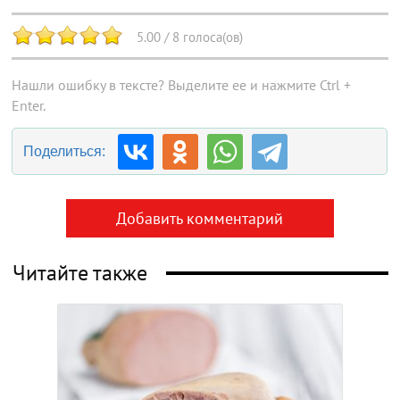
5.00
/
8
голоса(ов)
Нашли ошибку в тексте? Выделите ее и нажмите Ctrl +
Enter.
Поделиться:
Добавить комментарий
Читайте также